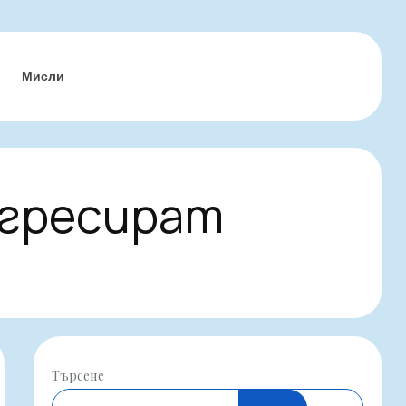
Мисли
огресират
Търсене