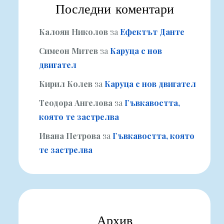
Последни коментари
Калоян Николов
за
Ефектът Данте
Симеон Митев
за
Каруца с нов
двигател
Кирил Колев
за
Каруца с нов двигател
Теодора Ангелова
за
Гъвкавостта,
която те застрелва
Ивана Петрова
за
Гъвкавостта, която
те застрелва
Архив