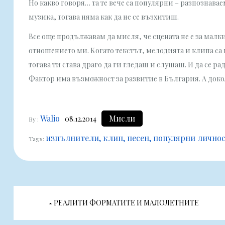
Но какво говоря… та те вече са популярни – разпознавае
музика, тогава няма как да не се възхитиш.
Все още продължавам да мисля, че сцената не е за мал
отношението ми. Когато текстът, мелодията и клипа с
тогава ти става драго да ги гледаш и слушаш. И да се р
Фактор има възможност за развитие в България. А докол
Walio
Мисли
08.12.2014
By :
изпълнители
клип
песен
популярни лично
Tags:
Навигация
РЕАЛИТИ ФОРМАТИТЕ И МАЛОЛЕТНИТЕ