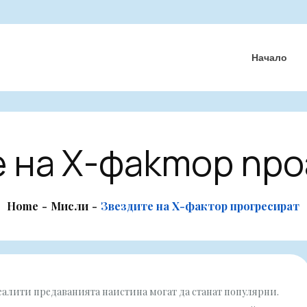
Начало
 на Х-фактор пр
Home
Мисли
Звездите на Х-фактор прогресират
реалити предаванията наистина могат да станат популярни.