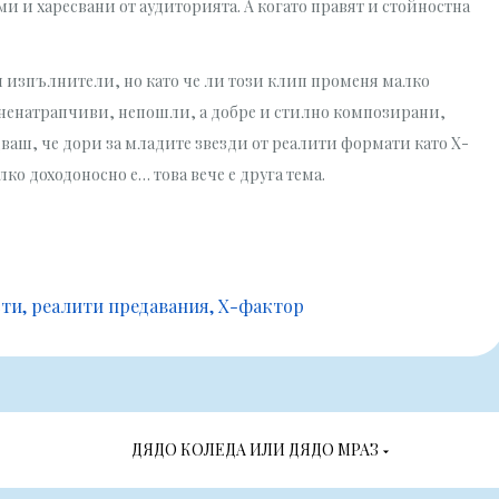
ми и харесвани от аудиторията. А когато правят и стойностна
ки изпълнители, но като че ли този клип променя малко
а ненатрапчиви, непошли, а добре и стилно композирани,
адваш, че дори за младите звезди от реалити формати като Х-
ко доходоносно е… това вече е друга тема.
сти
реалити предавания
Х-фактор
ДЯДО КОЛЕДА ИЛИ ДЯДО МРАЗ