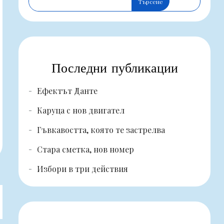
Търсене
Последни публикации
Ефектът Данте
Каруца с нов двигател
Гъвкавостта, която те застрелва
Стара сметка, нов номер
Избори в три действия