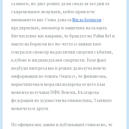
са много, но днес реших да ви споделя за един от
съвременните меценати, който привлече
вниманието ми. Става дума за
Мило Борисов
–
предприемач, иноватор и защитник на таланта.
Впечатление ми направи, че брандът му Palms Bet и
името на Борисов все по-често се явяват като
генерален спонсор на различни спортни събития,
клубове и индивидуални спортисти. Този факт
подбуди интереса ми и реших да получа повече
информация по темата. Оказа се, че финансова,
маркетингова и морална подкрепа от него към
момента получават ПФК Левски, Българска
федерация по художествена гимнастика, Златните
момичета и други.
По официални данни и публикации става ясно, че