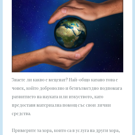
Знаете ли какво е меценат? Най-общо казано това е
човек, който доброволно и безвъзмездно подпомага
развитието на науката или изкуството, като
предоставя материална помощ със свои лични
средства.
Примерите за хора, които са в услуга на други хора,