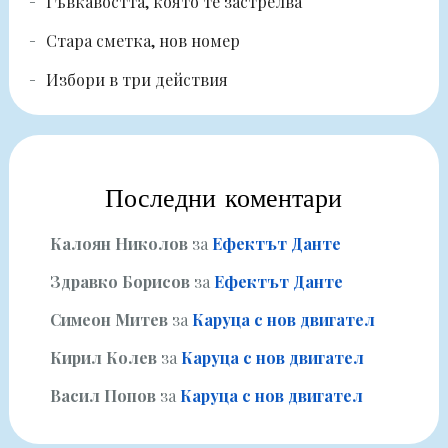
Гъвкавостта, която те застрелва
Стара сметка, нов номер
Избори в три действия
Последни коментари
Калоян Николов
за
Ефектът Данте
Здравко Борисов
за
Ефектът Данте
Симеон Митев
за
Каруца с нов двигател
Кирил Колев
за
Каруца с нов двигател
Васил Попов
за
Каруца с нов двигател