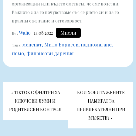
организации или където сметнем, че сме полезни.
Важното е да го почувстваме със сърцето си и да го
правим с желание и отговорност.
Walio
Мисли
14.08.2022
By :
меценат
Мило Борисов
подпомагане
Tags:
помо
финансови дарения
Навигация
TIKTOK С ФИЛТРИ ЗА
КОИ ХОБИТА ЖЕНИТЕ
КЛЮЧОВИ ДУМИ И
НАМИРАТ ЗА
РОДИТЕЛСКИ КОНТРОЛ
ПРИВЛЕКАТЕЛНИ ПРИ
МЪЖЕТЕ?