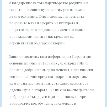
благодарение на това партньорство родните ни
таланти получават нужния стимул и заслужено
възнаграждение. Освен спорта, бизнесменът
покровителства и сферите на културата и
изкуството, като създава продуцентска къща и
провежда кампании за насърчаване на
перспективни български творци.
Защо ви споделих тази информация? Поради две
основни причини. Първата е, че открих в Мило
Борисов добрия пример на меценат, използвайки
всички налични средства – парични дарения,
влагане на умения и опит, отделяне на време за
дадена кауза. А втората – че ни е заложено да бъдем
добри едни към други и да си помагаме – чрез
доброволчество, обучение, включване в