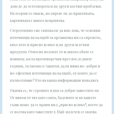
доведе до остеопороза или други костни проблеми.
На теория го знаем, но опрем ли до практиката,
картинката е много неприятна.
Стереотипно сме свикнали да мислим, че основни
източници на калций за организма ни са сиренето,
киселото и прясно мляко или други млечни
продукти. Относно ползите от млякото обаче се
появиха доста противоречия през последните
години, та затова се запитах дали няма по-добри и
по-ефектни източници на калций, от които да се
възползваме? Ето на каква информация попаднех.
Оказва се, че суровите ядки са добри заместители.
От някои от тях като соята, бадемите или кашуто
също може да се прави вид „прясно мляко“, което да
се ползва като заместител. Най-полезен се оказва