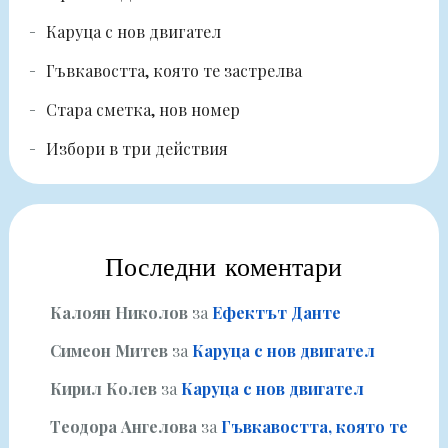
Каруца с нов двигател
Гъвкавостта, която те застрелва
Стара сметка, нов номер
Избори в три действия
Последни коментари
Калоян Николов
за
Ефектът Данте
Симеон Митев
за
Каруца с нов двигател
Кирил Колев
за
Каруца с нов двигател
Теодора Ангелова
за
Гъвкавостта, която те