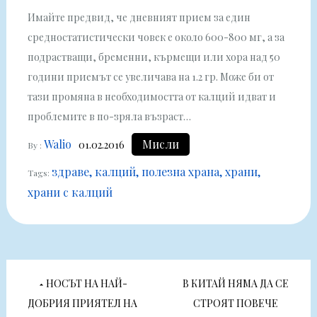
Имайте предвид, че дневният прием за един
средностатистически човек е около 600-800 мг, а за
подрастващи, бременни, кърмещи или хора над 50
години приемът се увеличава на 1.2 гр. Може би от
тази промяна в необходимостта от калций идват и
проблемите в по-зряла възраст…
Walio
Мисли
01.02.2016
By :
здраве
калций
полезна храна
храни
Tags:
храни с калций
Навигация
НОСЪТ НА НАЙ-
В КИТАЙ НЯМА ДА СЕ
ДОБРИЯ ПРИЯТЕЛ НА
СТРОЯТ ПОВЕЧЕ