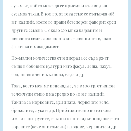
сусамът, който може да се приема и във вид на
сусамов тахан. В 100 гр. от това семе се съдържа 468
мг. калций, което го прави безспорен фаворит сред
другите семена. С около 250 мг са бадемите и
лененото семе, с около 100 мг. – лешниците, шам
фъстъка и макадамията.
По-малки количества от минерала се съдържат
също в бобовите култури като фасул, леща, нахут,
соя, пшеничени кълнова, елда и др.
Това, което мен ме изненада е, че в 100 гр. от някои
зеленчуци също има средно по 40 мг. калций.
Такива са морковите, целината, червеното зеле,
броколите, лука и др. Приблизително по толкова
има и в цитрусите, както и в по-сладки плодове като
горските (вече опитомени) плодове, черешите и др.