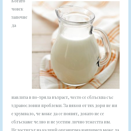
Когато
човек
започне
да
навлиза в по-зряла възраст, често се сблъсква със
здравословни проблеми. За някои от тях дори не ни
е хрумвало, че може да се появят, докато не се
сблъскаме челно и не усетим лично тежестта им.
Недостигът на калций организма например може да