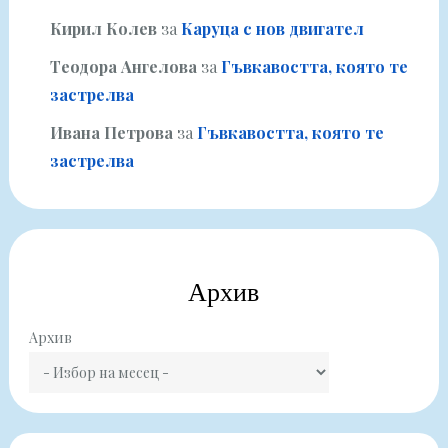
Кирил Колев
за
Каруца с нов двигател
Теодора Ангелова
за
Гъвкавостта, която те
застрелва
Ивана Петрова
за
Гъвкавостта, която те
застрелва
Архив
Архив