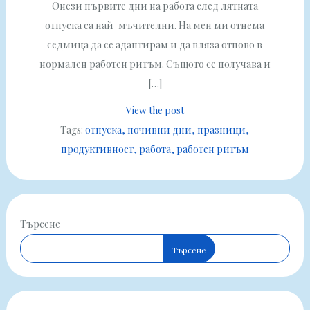
Онези първите дни на работа след лятната
отпуска са най-мъчителни. На мен ми отнема
седмица да се адаптирам и да вляза отново в
нормален работен ритъм. Същото се получава и
[…]
View the post
Tags:
отпуска
почивни дни
празници
продуктивност
работа
работен ритъм
Търсене
Търсене