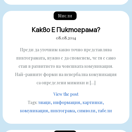
Мисли
Какво Е Пиктограма?
08.08.2014
Преди да уточним какво точно представлява
пиктограмата, нужно е да споменем, че тя е само
етап в развитието на човешката комуникация.
Най-ранните форми на невербална комуникация
са определени мимики и […]
View the post
Tags:
знаци
информация
картинки
комуникация
пиктограма
символи
табели