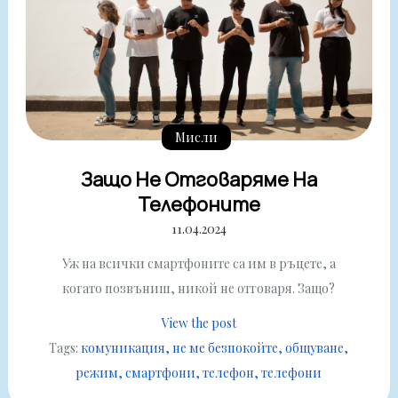
Мисли
Защо Не Отговаряме На
Телефоните
11.04.2024
Уж на всички смартфоните са им в ръцете, а
когато позвъниш, никой не отговаря. Защо?
View the post
Tags:
комуникация
не ме безпокойте
общуване
режим
смартфони
телефон
телефони