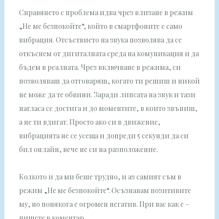
Справянето с проблема идва чрез влизане в режим
„Не ме безпокойте“, който в смартфоните е само
вибрация. Отсъствието на звука позволява да се
откъснем от дигиталната среда на комуникация и да
бъдем в реалната. Чрез включване в режима, си
позволяваш да отговаряш, когато ти решиш и никой
не може да те обвини. Заради липсата на звук и тази
нагласа се достига и до моментите, в които звъниш,
а не ти вдигат. Просто ако си в движение,
вибрацията не се усеща и допреди 5 секунди да си
бил онлайн, вече не си на разположение.
Колкото и да ми беше трудно, и аз самият съм в
режим „Не ме безпокойте“. Осъзнавам позитивите
му, но понякога е огромен негатив. При вас как е –
пишете в коментар.