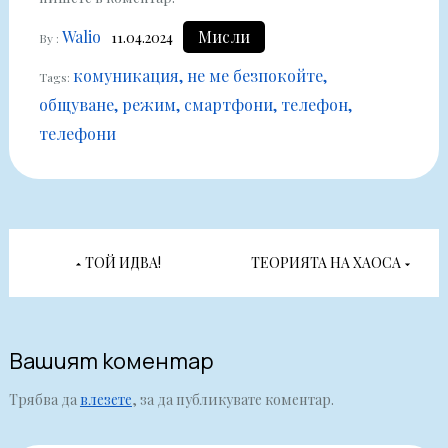
Walio
Мисли
11.04.2024
By :
комуникация
не ме безпокойте
Tags:
общуване
режим
смартфони
телефон
телефони
Навигация
ТОЙ ИДВА!
ТЕОРИЯТА НА ХАОСА
Вашият коментар
Трябва да
влезете
, за да публикувате коментар.