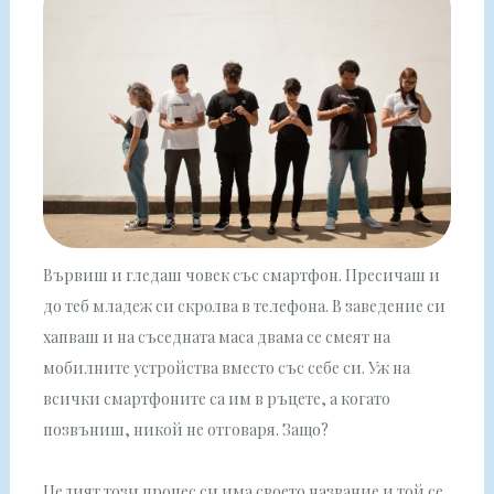
Вървиш и гледаш човек със смартфон. Пресичаш и
до теб младеж си скролва в телефона. В заведение си
хапваш и на съседната маса двама се смеят на
мобилните устройства вместо със себе си. Уж на
всички смартфоните са им в ръцете, а когато
позвъниш, никой не отговаря. Защо?
Целият този процес си има своето название и той се