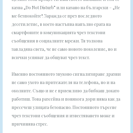
казва „Do Not Disturb” или казано на български – „Не
ме безпокойте“. Заражда се през последното
десетилетие, в което настъпва напълно ерата на
смартфоните в комуникацията чрез текстови
съобщения в социалните мрежи. Тя толкова
завладява света, че не само новото поколение, но и
всички успяват да общуват чрез текст.
Именно постоянното звуково сигнализиране дразни
не само ухото на притежателя на телефона, но и на
околните. Също и не е приемливо да бибкаш докато
работиш. Това разсейва и понякога дори няма как да
пресечеш улицата безопасно. Постоянното търсене
чрез текстови съобщения и известяването може и
причинява стрес.