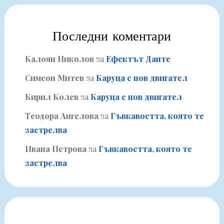
Последни коментари
Калоян Николов
за
Ефектът Данте
Симеон Митев
за
Каруца с нов двигател
Кирил Колев
за
Каруца с нов двигател
Теодора Ангелова
за
Гъвкавостта, която те
застрелва
Ивана Петрова
за
Гъвкавостта, която те
застрелва