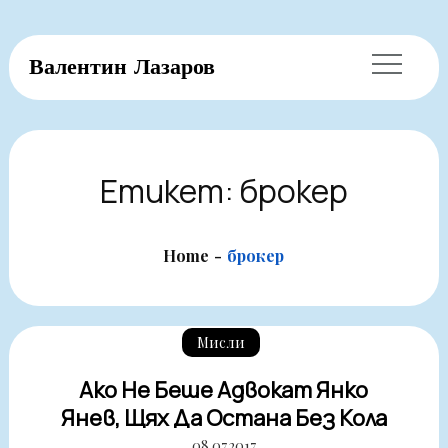
Skip
Валентин Лазаров
to
content
Етикет:
брокер
Home
брокер
Мисли
Ако Не Беше Адвокат Янко
Янев, Щях Да Остана Без Кола
08.07.2017