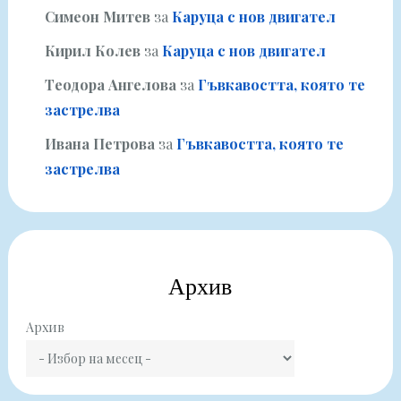
Симеон Митев
за
Каруца с нов двигател
Кирил Колев
за
Каруца с нов двигател
Теодора Ангелова
за
Гъвкавостта, която те
застрелва
Ивана Петрова
за
Гъвкавостта, която те
застрелва
Архив
Архив