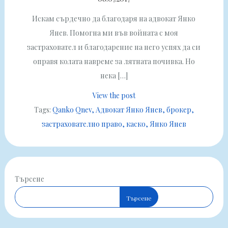
Искам сърдечно да благодаря на адвокат Янко
Янев. Помогна ми във войната с моя
застраховател и благодарение на него успях да си
оправя колата навреме за лятната почивка. Но
нека […]
View the post
Tags:
Qanko Qnev
Адвокат Янко Янев
брокер
застрахователно право
каско
Янко Янев
Търсене
Търсене