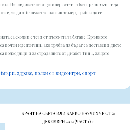
унела. Изследователи от университета в Бат препоръчват да
чите, за да отбележат точка например, трябва да се
ята са сходни с тези от пътеката за бягане. Кръвното
са почти идентични, ако трябва да бъдат съпоставени двете
са подходящи и за страдащите от Диабет Тип 1, защото
еймъри
здраве
ползи от видеоигри
спорт
КРАЯТ НА СВЕТА ИЛИ КАКВО НАУЧИХМЕ ОТ 21
ДЕКЕМВРИ 2012 (ЧАСТ 1)