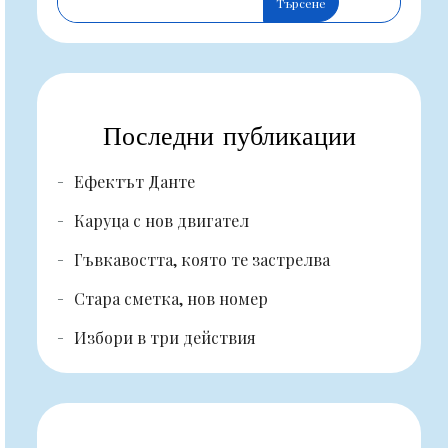
Търсене
Последни публикации
Ефектът Данте
Каруца с нов двигател
Гъвкавостта, която те застрелва
Стара сметка, нов номер
Избори в три действия