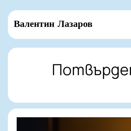
Skip
Валентин Лазаров
to
content
Потвърден