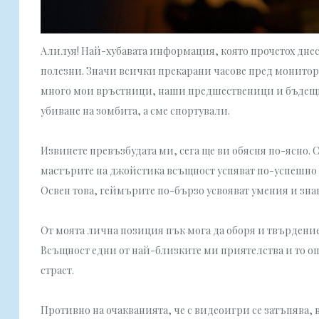
Алилуя! Най-хубавата информация, която прочетох днес 
полезни. Значи всички прекарани часове пред монитора н
много мои връстници, наши предшественици и бъдещи 
убиване на зомбита, а сме спортували.
Извинете превъзбудата ми, сега ще ви обясня по-ясно. С
мастърите на джойстика всъщност успяват по-успешно 
Освен това, геймърите по-бързо усвояват умения и знан
От моята лична позиция пък мога да оборя и твърдение
Всъщност едни от най-близките ми приятелства и то още
страст.
Противно на очакванията, че с видеоигри се затъпява, 