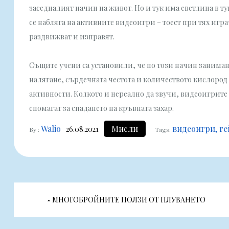
заседналият начин на живот. Но и тук има светлина в т
се набляга на активните видеоигри – тоест при тях игра
раздвижват и изправят.
Същите учени са установили, че по този начин занимани
налягане, сърдечната честота и количеството кислород 
активности. Колкото и нереално да звучи, видеоигрите 
спомагат за спадането на кръвната захар.
Walio
Мисли
видеоигри
г
26.08.2021
By :
Tags:
Навигация
МНОГОБРОЙНИТЕ ПОЛЗИ ОТ ПЛУВАНЕТО