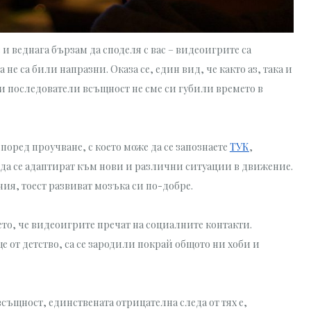
и веднага бързам да споделя с вас – видеоигрите са
е са били напразни. Оказа се, един вид, че както аз, така и
последователи всъщност не сме си губили времето в
поред проучване, с което може да се запознаете
ТУК
,
да се адаптират към нови и различни ситуации в движение.
ия, тоест развиват мозъка си по-добре.
то, че видеоигрите пречат на социалните контакти.
 от детство, са се зародили покрай общото ни хоби и
всъщност, единствената отрицателна следа от тях е,