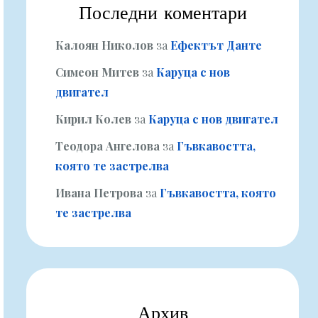
Последни коментари
Калоян Николов
за
Ефектът Данте
Симеон Митев
за
Каруца с нов
двигател
Кирил Колев
за
Каруца с нов двигател
Теодора Ангелова
за
Гъвкавостта,
която те застрелва
Ивана Петрова
за
Гъвкавостта, която
те застрелва
Архив