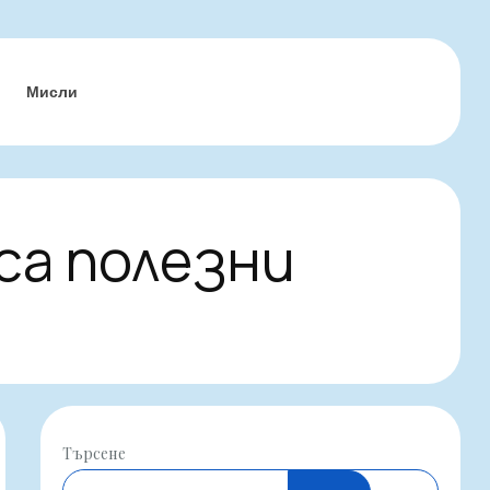
Мисли
са полезни
Търсене