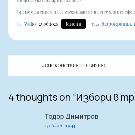
съществува сценарий зад него.
Време е да спрем да се възхищаваме на визуалните ефек
Walio
Мисли
бюрокрация
25.06.2026
By :
Tags:
Навигация
СПОКОЙСТВИЕТО Е БИЗНЕС
4 thoughts on “
Избори в т
Тодор Димитров
27.06.2026 в 9:44