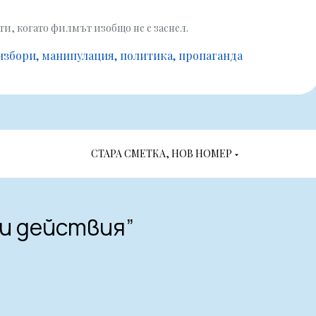
ти, когато филмът изобщо не е заснел.
избори
манипулация
политика
пропаганда
СТАРА СМЕТКА, НОВ НОМЕР
ри действия
”