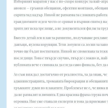
Изборният маратон у нас е по-скоро конкурс за най-а
анонси — гръмки обещания, ефектни монтажи, обещание 
скрита зад кадър. Никой не разказва за сложната работа
грандиозните идеи често се сриват в първия епизод на 
зрителят иска зрелище, а не документален филм за труд
Вместо детайлен план за развитие, получаваме рекламе
данъци, нулева корупция. Тези лозунги са лесни за зап
точно ще бъдат постигнати. Никой не споменава за теж
последици. Това е твърде скучно, твърде сложно и, на
публиката вече е свикнала да гледа само финала, без да 
Аз съм виждал достатъчно от реалността, за да знам, 
администрацията, тромавата бюрокрация и обещанията, 
гръмките думи по плакатите. Проблемът не е, че няма пл
да не развалят илюзията. Една красива фраза струва по
огромна. Ние сме станали експерти в това да приемаме 