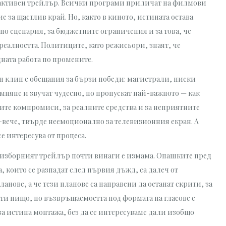
трактивен трейлър. Всички програми приличат на филмови
за щастлив край. Но, както в киното, истината остава
 по сценария, за бюджетните ограничения и за това, че
реалността. Политиците, като режисьори, знаят, че
ната работа по промените.
н клип с обещания за бързи победи: магистрали, ниски
омняне и звучат чудесно, но пропускат най-важното — как
ките компромиси, за реалните средства и за неприятните
й-вече, твърде неемоционално за телевизионния екран. А
се интересува от процеса.
че изборният трейлър почти винаги е измама. Опашките пред
които се разпадат след първия дъжд, са далеч от
анове, а че тези планове са направени да останат скрити, за
чти нищо, но възвръщаемостта под формата на гласове е
за истина монтажа, без да се интересуваме дали изобщо