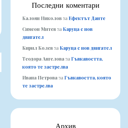
Последни коментари
Калоян Николов
за
Ефектът Данте
Симеон Митев
за
Каруца с нов
двигател
Кирил Колев
за
Каруца с нов двигател
Теодора Ангелова
за
Гъвкавостта,
която те застрелва
Ивана Петрова
за
Гъвкавостта, която
те застрелва
Архив