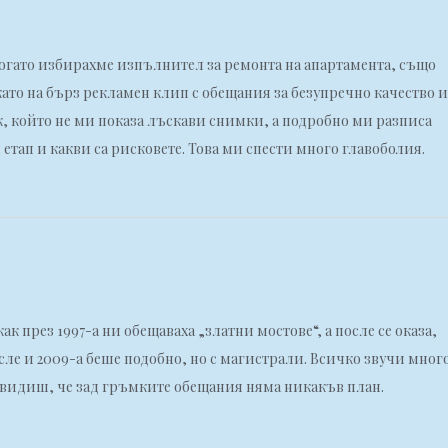
Когато избирахме изпълнител за ремонта на апартамента, също
 като на бърз рекламен клип с обещания за безупречно качество и
к, който не ми показа лъскави снимки, а подробно ми разписа
 етап и какви са рисковете. Това ми спести много главоболия.
ак през 1997-а ни обещаваха „златни мостове“, а после се оказа,
осле и 2009-а беше подобно, но с магистрали. Всичко звучи мног
не видиш, че зад гръмките обещания няма никакъв план.