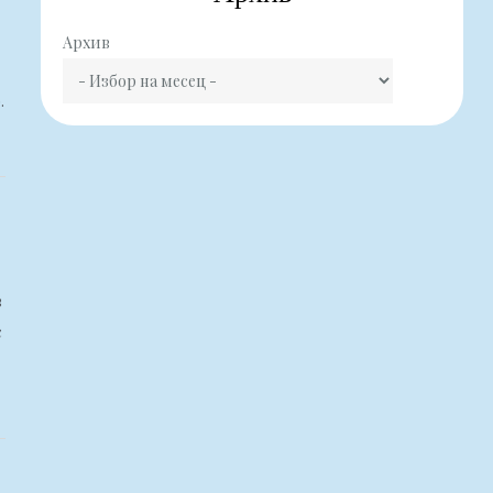
Архив
.
в
с