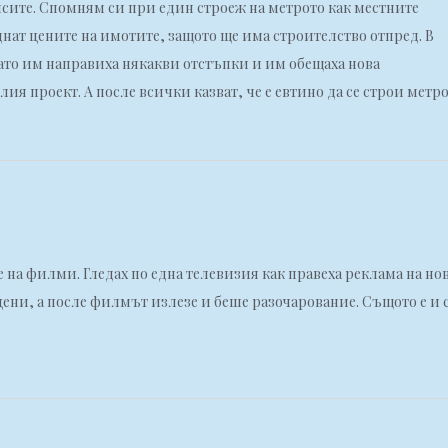
исите. Спомням си при един строеж на метрото как местните
днат цените на имотите, защото ще има строителство отпред. В
като им направиха някакви отстъпки и им обещаха нова
ия проект. А после всички казват, че е евтино да се строи метро
 на филми. Гледах по една телевизия как правеха реклама на но
ени, а после филмът излезе и беше разочарование. Същото е и 