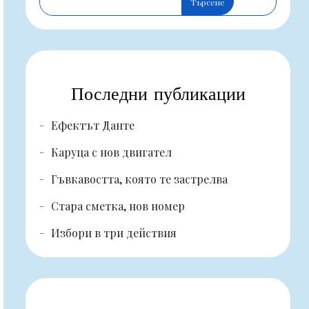
Търсене
Последни публикации
Ефектът Данте
Каруца с нов двигател
Гъвкавостта, която те застрелва
Стара сметка, нов номер
Избори в три действия