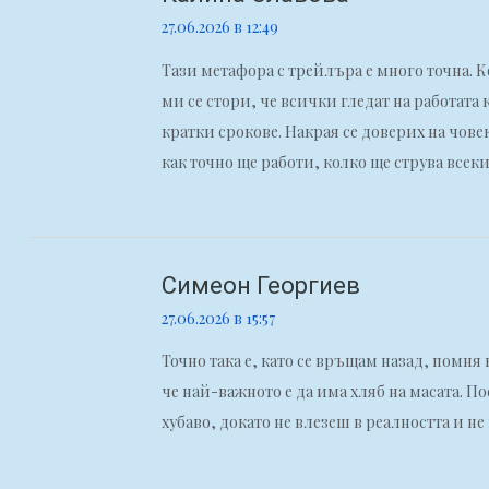
27.06.2026 в 12:49
Тази метафора с трейлъра е много точна. 
ми се стори, че всички гледат на работата
кратки срокове. Накрая се доверих на чове
как точно ще работи, колко ще струва всеки
Симеон Георгиев
27.06.2026 в 15:57
Точно така е, като се връщам назад, помня к
че най-важното е да има хляб на масата. П
хубаво, докато не влезеш в реалността и 