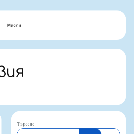
Мисли
вия
Търсене