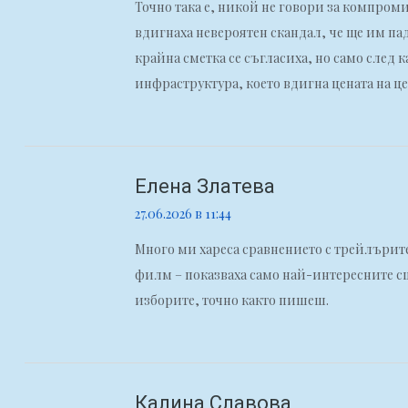
Точно така е, никой не говори за компром
вдигнаха невероятен скандал, че ще им па
крайна сметка се съгласиха, но само след 
инфраструктура, което вдигна цената на цел
Елена Златева
27.06.2026 в 11:44
Много ми хареса сравнението с трейлърите
филм – показваха само най-интересните сц
изборите, точно както пишеш.
Калина Славова