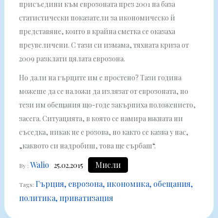
присъедини към еврозоната през 2001 на база
статистически показатели за икономическо й
представяне, които в крайна сметка се оказаха
преувеличени. С тази си измама, тяхната криза от
2009 разклати цялата еврозона.
Но дали на гърците им е простено? Тази година
можеше да се наложи да излязат от еврозоната, но
тези им обещания що-годе закърпиха положението,
засега. Ситуацията, в която се намира южната ни
съседка, никак не е розова, но както се казва у нас,
„каквото си надробиш, това ще сърбаш“.
Walio
Мисли
25.02.2015
By :
Гърция
еврозона
икономика
обещания
Tags:
политика
приватизация