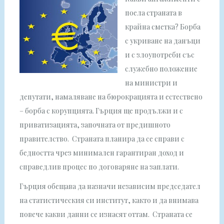
поела страната в
крайна сметка? Борба
с укриване на данъци
и с злоупотреби със
служебно положение
на министри и
депутати, намаляване на бюрокрацията и естествено
– борба с корупцията. Гърция ще продължи и с
приватизацията, започната от предишното
правителство. Страната планира да се справи с
бедността чрез минимален гарантиран доход и
справедлив процес по договаряне на заплати.
Гърция обещава да назначи независим председател
на статистическия си институт, както и да внимава
повече какви данни се изнасят оттам. Страната се