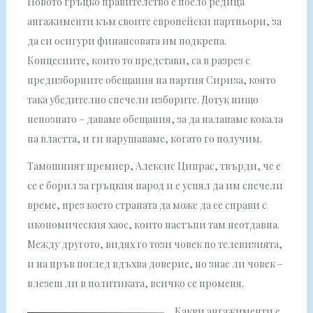
Новото гръцко правителство е поело редица
ангажименти към своите европейски партньори, за
да си осигури финансовата им подкрепа.
Концесиите, които то представи, са в разрез с
предизборните обещания на партия Сириза, която
така убедително спечели изборите. Дотук нищо
непознато – даваме обещания, за да налапаме кокала
на властта, и ги нарушаваме, когато го получим.
Тамошният премиер, Алексис Ципрас, твърди, че е
се е борил за гръцкия народ и е успял да им спечели
време, през което страната да може да се справи с
икономическия хаос, които настъпи там неотдавна.
Между другото, видях го този човек по телевизията,
и на пръв поглед вдъхва доверие, но знае ли човек –
влезеш ли в политиката, всичко се променя.
Какви ангажименти е