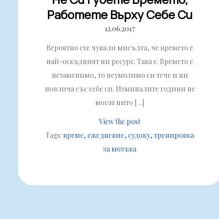
Работете Върху Себе Си
12.06.2017
Вероятно сте чували мисълта, че времето е
най-оскъдният ни ресурс. Така е. Времето е
незаменимо, то неумолимо си тече и ни
повлича със себе си. Изминалите години не
могат нито […]
View the post
Tags:
време
ежедневие
судоку
тренировка
за мозъка