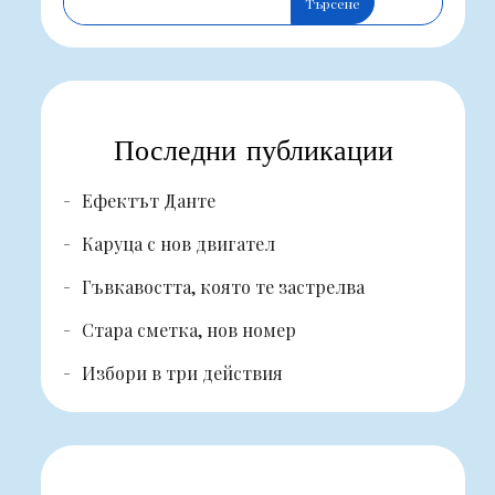
Търсене
Последни публикации
Ефектът Данте
Каруца с нов двигател
Гъвкавостта, която те застрелва
Стара сметка, нов номер
Избори в три действия