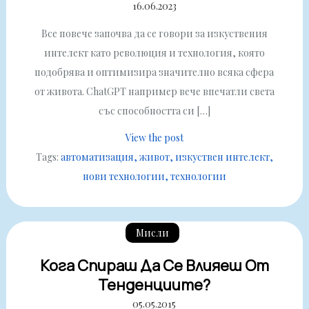
16.06.2023
Все повече започва да се говори за изкуствения
интелект като революция и технология, която
подобрява и оптимизира значително всяка сфера
от живота. ChatGPT например вече впечатли света
със способността си […]
View the post
Tags:
автоматизация
живот
изкуствен интелект
нови технологии
технологии
Мисли
Кога Спираш Да Се Влияеш От
Тенденциите?
05.05.2015