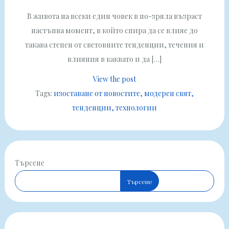
В живота на всеки един човек в по-зряла възраст
настъпва момент, в който спира да се влияе до
такава степен от световните тенденции, течения и
влияния в каквато и да […]
View the post
Tags:
изоставане от новостите
модерен свят
тенденции
технологии
Търсене
Търсене