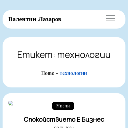
Skip
Валентин Лазаров
to
content
Етикет:
технологии
Home
технологии
Мисли
Спокойствието Е Бизнес
09.06.2026