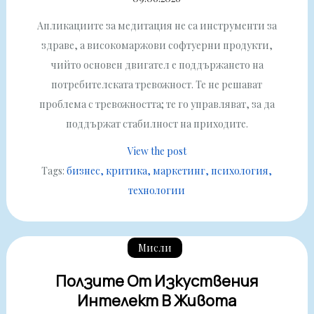
Апликациите за медитация не са инструменти за
здраве, а високомаржови софтуерни продукти,
чийто основен двигател е поддържането на
потребителската тревожност. Те не решават
проблема с тревожността; те го управляват, за да
поддържат стабилност на приходите.
View the post
Tags:
бизнес
критика
маркетинг
психология
технологии
Мисли
Ползите От Изкуствения
Интелект В Живота