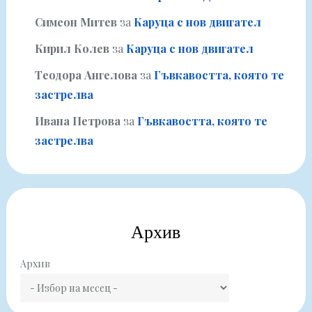
Симеон Митев
за
Каруца с нов двигател
Кирил Колев
за
Каруца с нов двигател
Теодора Ангелова
за
Гъвкавостта, която те
застрелва
Ивана Петрова
за
Гъвкавостта, която те
застрелва
Архив
Архив