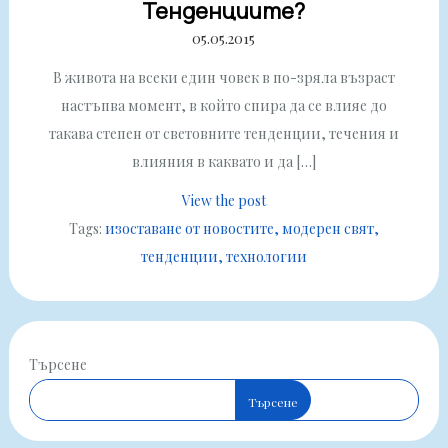
Тенденциите?
05.05.2015
В живота на всеки един човек в по-зряла възраст
настъпва момент, в който спира да се влияе до
такава степен от световните тенденции, течения и
влияния в каквато и да […]
View the post
Tags:
изоставане от новостите
модерен свят
тенденции
технологии
Търсене
Търсене