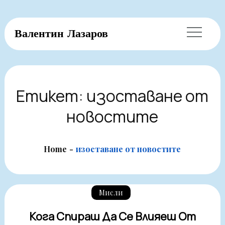
Skip
Валентин Лазаров
to
content
Етикет:
изоставане от
новостите
Home
изоставане от новостите
Мисли
Кога Спираш Да Се Влияеш От