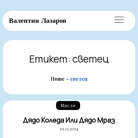
Skip
Валентин Лазаров
to
content
Етикет:
светец
Home
светец
Мисли
Дядо Коледа Или Дядо Мраз
19.12.2014