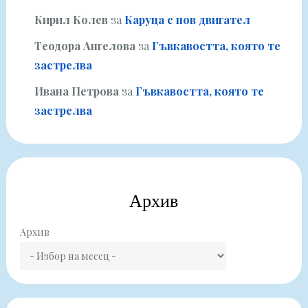
Кирил Колев
за
Каруца с нов двигател
Теодора Ангелова
за
Гъвкавостта, която те
застрелва
Ивана Петрова
за
Гъвкавостта, която те
застрелва
Архив
Архив