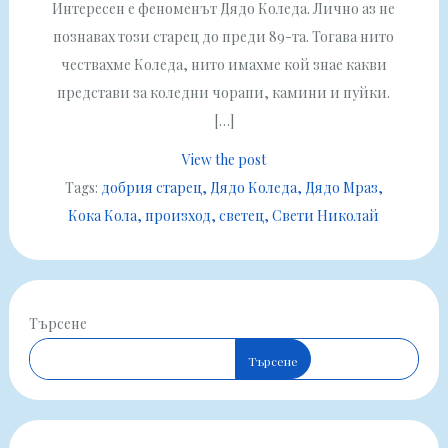
Интересен е феноменът Дядо Коледа. Лично аз не
познавах този старец до преди 89-та. Тогава нито
чествахме Коледа, нито имахме кой знае какви
представи за коледни чорапи, камини и пуйки.
[…]
View the post
Tags:
добрия старец
Дядо Коледа
Дядо Мраз
Кока Кола
произход
светец
Свети Николай
Търсене
Търсене