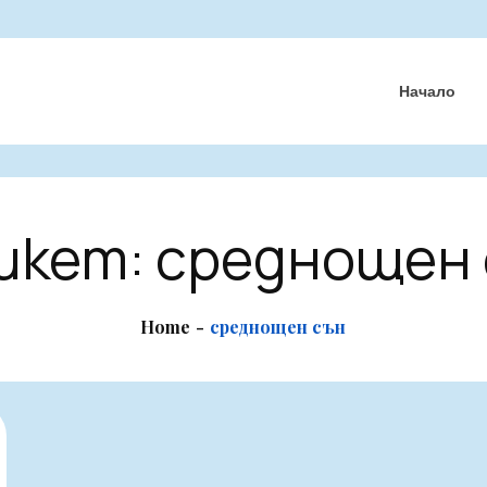
Начало
икет:
среднощен 
Home
среднощен сън