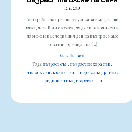
12.11.2015
Ако трябва да преговоря урока за съня, то ще
кажа, че той ни е нужен, за да си отпочинем и
да можем на следващия ден да възприемаме
нова информация на […]
View the post
Tags:
възраст сън
възрастни хора сън
дълбок сън
мозък сън
следобедна дрямка
среднощен сън
стареене сън