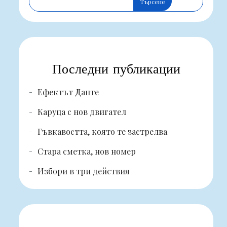
Търсене
Последни публикации
Ефектът Данте
Каруца с нов двигател
Гъвкавостта, която те застрелва
Стара сметка, нов номер
Избори в три действия