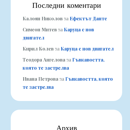
Последни коментари
Калоян Николов
за
Ефектът Данте
Симеон Митев
за
Каруца с нов
двигател
Кирил Колев
за
Каруца с нов двигател
Теодора Ангелова
за
Гъвкавостта,
която те застрелва
Ивана Петрова
за
Гъвкавостта, която
те застрелва
Архив