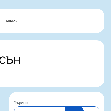
Мисли
сън
Търсене