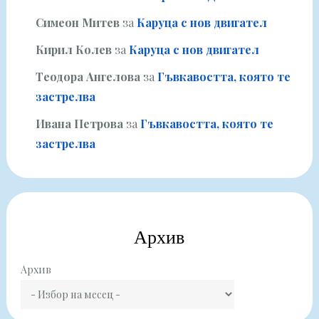
Симеон Митев
за
Каруца с нов двигател
Кирил Колев
за
Каруца с нов двигател
Теодора Ангелова
за
Гъвкавостта, която те
застрелва
Ивана Петрова
за
Гъвкавостта, която те
застрелва
Архив
Архив