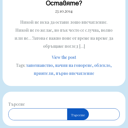
Оставяте?
23.10.2014
Никой не иска да остави лошо впечатление.
Никой не го желае, но пък често се случва, волно
или не… Затова е важно поне от време на време да
обръщаме поглед […]
View the post
Tags:
запознанство
начин на говорене
облекло
приятели
първо впечатление
Търсене
Търсене