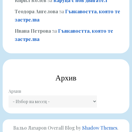
Кирил Колев
за
Каруца с нов двигател
Теодора Ангелова
за
Гъвкавостта, която те
застрелва
Ивана Петрова
за
Гъвкавостта, която те
застрелва
Архив
Архив
Вальо Лазаров Overall Blog by
Shadow Themes
.