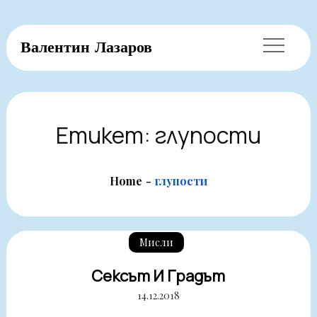
Skip
Валентин Лазаров
to
content
Етикет:
глупости
Home
глупости
Мисли
Сексът И Градът
14.12.2018