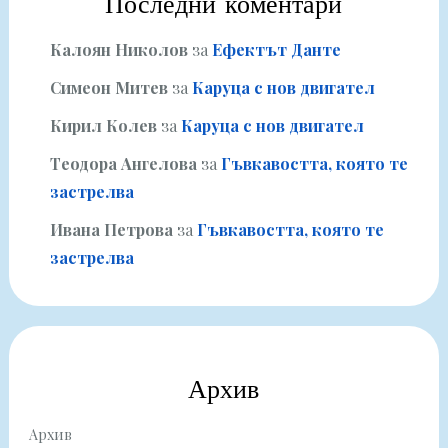
Последни коментари
Калоян Николов
за
Ефектът Данте
Симеон Митев
за
Каруца с нов двигател
Кирил Колев
за
Каруца с нов двигател
Теодора Ангелова
за
Гъвкавостта, която те
застрелва
Ивана Петрова
за
Гъвкавостта, която те
застрелва
Архив
Архив