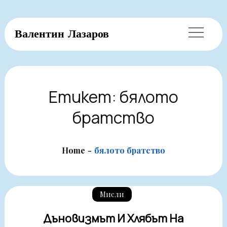
Skip
Валентин Лазаров
to
content
Етикет:
бялото
братство
Home
бялото братство
Мисли
Дъновизмът И Хлябът На