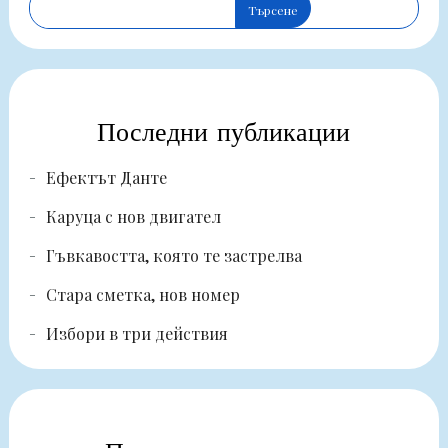
Търсене
Последни публикации
Ефектът Данте
Каруца с нов двигател
Гъвкавостта, която те застрелва
Стара сметка, нов номер
Избори в три действия