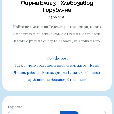
Фирма Елиаз – Хлебозавод
Горубляне
27.09.2015
Който не е ходил на Седемте рилски езера, много
е пропуснал. Аз лично съм бил там няколко пъти
и мога с ръка на сърцето да кажа, че в това място
[…]
View the post
Tags:
бялото братство
дъновизъм
жито
Петър
Дънов
работа в Елиаз
фирма Елиаз
хлебозавод
Горубляне
хлебозавод Елиаз
хляб
Търсене