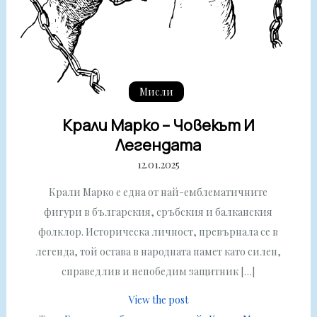
Мисли
Крали Марко – Човекът И
Легендата
12.01.2025
Крали Марко е една от най-емблематичните
фигури в българския, сръбския и балканския
фолклор. Историческа личност, превърнала се в
легенда, той остава в народната памет като силен,
справедлив и непобедим защитник […]
View the post