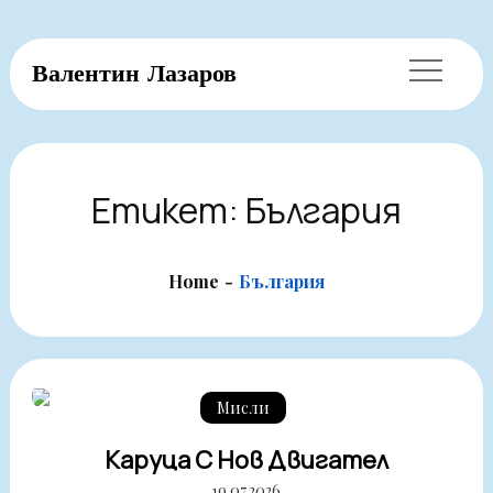
Skip
Валентин Лазаров
to
content
Етикет:
България
Home
България
Мисли
Каруца С Нов Двигател
19.07.2026