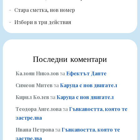
Стара сметка, нов номер
Избори в три действия
Последни коментари
Калоян Николов
за
Ефектът Данте
Симеон Митев
за
Каруца с нов двигател
Кирил Колев
за
Каруца с нов двигател
Теодора Ангелова
за
Гъвкавостта, която те
застрелва
Ивана Петрова
за
Гъвкавостта, която те
застрелва