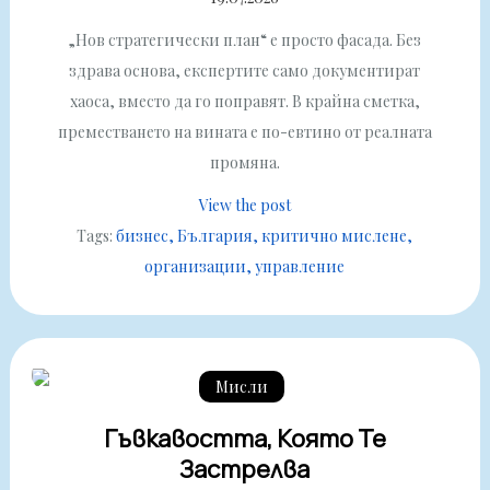
„Нов стратегически план“ е просто фасада. Без
здрава основа, експертите само документират
хаоса, вместо да го поправят. В крайна сметка,
преместването на вината е по-евтино от реалната
промяна.
View the post
Tags:
бизнес
България
критично мислене
организации
управление
Мисли
Гъвкавостта, Която Те
Застрелва