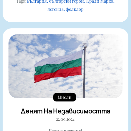
Tags:
България
български герой
Крали Марко
легенда
фолклор
Мисли
Денят На Независимостта
22.09.2024
Честит празник!