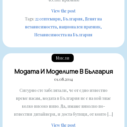
View the post
Tags:
22 септември
България
Денят на
независимостта
национален празник
Независимостта на България
Мисли
Модата И Моделите В България
01.08.2014
Сигурно сте забелязали, че от едно известно
време насам, модата в България не е на кой знае
колко високо ниво. Да, имаме няколко по-
известни дизайнери, и доста бутици, от които […]
View the post