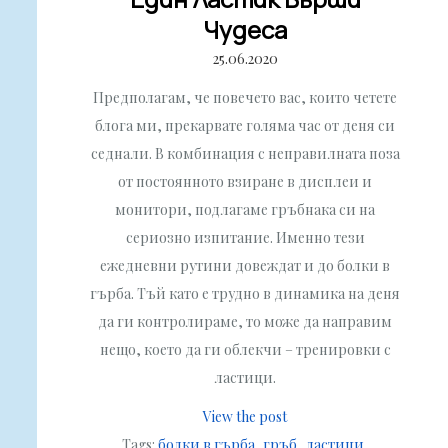
Чудеса
25.06.2020
Предполагам, че повечето вас, които четете
блога ми, прекарвате голяма час от деня си
седнали. В комбинация с неправилната поза
от постоянното взиране в дисплеи и
монитори, подлагаме гръбнака си на
сериозно изпитание. Именно тези
ежедневни рутини довеждат и до болки в
гърба. Тъй като е трудно в динамика на деня
да ги контролираме, то може да направим
нещо, което да ги облекчи – тренировки с
ластици.
View the post
Tags:
болки в гърба
гръб
ластици