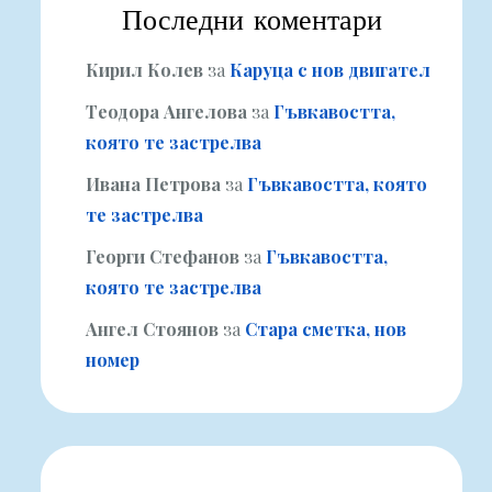
Последни коментари
Кирил Колев
за
Каруца с нов двигател
Теодора Ангелова
за
Гъвкавостта,
която те застрелва
Ивана Петрова
за
Гъвкавостта, която
те застрелва
Георги Стефанов
за
Гъвкавостта,
която те застрелва
Ангел Стоянов
за
Стара сметка, нов
номер