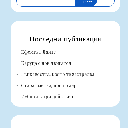
Търсене
Последни публикации
Ефектът Данте
Каруца с нов двигател
Гъвкавостта, която те застрелва
Стара сметка, нов номер
Избори в три действия