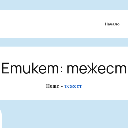
Начало
Етикет:
тежест
Home
тежест