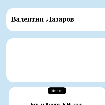
Skip
Валентин Лазаров
to
content
Мисли
Един Ластик Върши