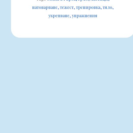
натоварване
тежест
тренировка
тяло
укрепване
упражнения