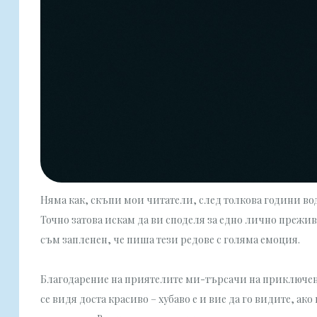
Няма как, скъпи мои читатели, след толкова години вод
Точно затова искам да ви споделя за едно лично прежив
съм запленен, че пиша тези редове с голяма емоция.
Благодарение на приятелите ми-търсачи на приключения
се видя доста красиво – хубаво е и вие да го видите, ако 