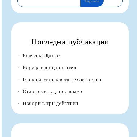
Търсене
Последни публикации
Ефектът Данте
Каруца с нов двигател
Гъвкавостта, която те застрелва
Стара сметка, нов номер
Избори в три действия