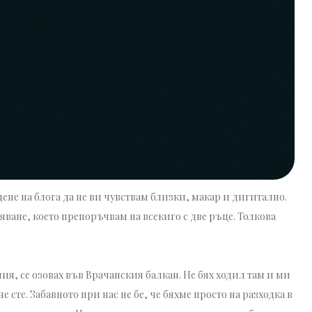
ене на блога да не ви чувствам близки, макар и дигитално.
яване, което препоръчвам на всекиго с две ръце. Толкова
, се озовах във Врачанския балкан. Не бях ходил там и ми
не сте. Забавното при нас не бе, че бяхме просто на разходка в