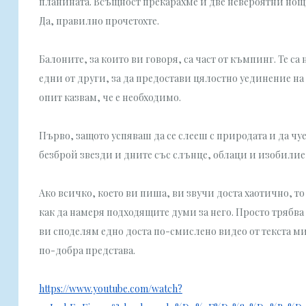
планината. Всъщност прекарахме и две невероятни нощи 
Да, правилно прочетохте.
Балоните, за които ви говоря, са част от къмпинг. Те 
едни от други, за да предостави цялостно уединение на 
опит казвам, че е необходимо.
Първо, защото успяваш да се слееш с природата и да чу
безброй звезди и дните със слънце, облаци и изобилие от
Ако всичко, което ви пиша, ви звучи доста хаотично, т
как да намеря подходящите думи за него. Просто трябва д
ви споделям едно доста по-смислено видео от текста ми
по-добра представа.
https://www.youtube.com/watch?