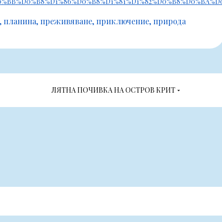
1%D0%BB%D0%B8%D1%86%D0%B8%D1%81%D1%82%D0%B8%D0%BA
планина
преживяване
приключение
природа
ЛЯТНА ПОЧИВКА НА ОСТРОВ КРИТ