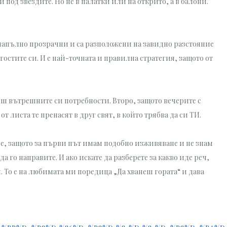
под звездите. Но не в палатки или на открито, а в балони.
са напълно прозрачни и са разположени на завидно разстояние
гостите си. И е най-точната и правилна стратегия, защото от
еш вътрешните си потребности. Второ, защото вечерите с
 листа те пренасят в друг свят, в който трябва да си ТИ.
о е, защото за първи път имам подобно изживяване и не знам
а го направите. И ако искате да разберете за какво иде реч,
. То е на любимата ми поредица „Да хванеш гората“ и дава