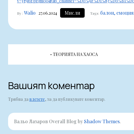
v=Jg9bEpEjm00&ab_channel=%D0%9F%D1%83%D0%B
Walio
Мисли
балон
емоция
27.06.2024
By :
Tags:
Навигация
ТЕОРИЯТА НА ХАОСА
Вашият коментар
Трябва да
влезете
, за да публикувате коментар.
Вальо Лазаров Overall Blog by
Shadow Themes
.