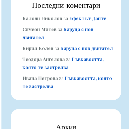
Последни коментари
Калоян Николов
за
Ефектът Данте
Симеон Митев
за
Каруца с нов
двигател
Кирил Колев
за
Каруца с нов двигател
Теодора Ангелова
за
Гъвкавостта,
която те застрелва
Ивана Петрова
за
Гъвкавостта, която
те застрелва
Архив