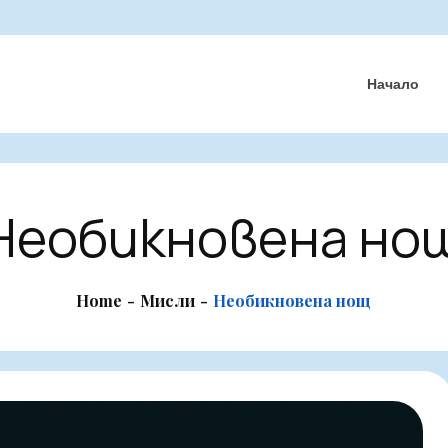
Начало
Необикновена но
Home
Мисли
Необикновена нощ