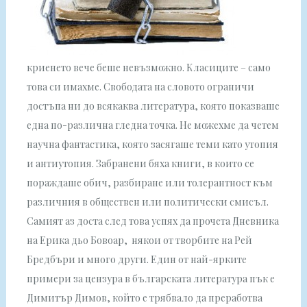
криенето вече беше невъзможно. Класиците – само
това си имахме. Свободата на словото ограничи
достъпа ни до всякаква литература, която показваше
една по-различна гледна точка. Не можехме да четем
научна фантастика, която засягаше теми като утопия
и антиутопия. Забранени бяха книги, в които се
пораждаше обич, разбиране или толерантност към
различния в обществен или политически смисъл.
Самият аз доста след това успях да прочета Дневника
на Ерика дьо Бовоар, някои от творбите на Рей
Бредбъри и много други. Един от най-ярките
примери за цензура в българската литература пък е
Димитър Димов, който е трябвало да преработва