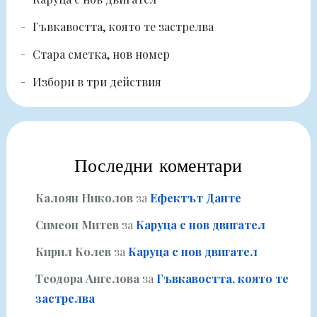
Гъвкавостта, която те застрелва
Стара сметка, нов номер
Избори в три действия
Последни коментари
Калоян Николов
за
Ефектът Данте
Симеон Митев
за
Каруца с нов двигател
Кирил Колев
за
Каруца с нов двигател
Теодора Ангелова
за
Гъвкавостта, която те
застрелва