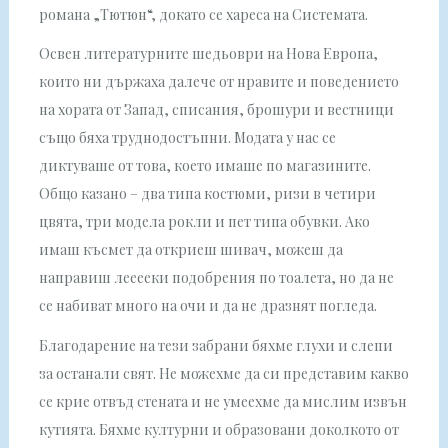
романа „Тютюн“, докато се хареса на Системата.
Освен литературните шедьоври на Нова Европа,
които ни държаха далече от нравите и поведението
на хората от Запад, списания, брошури и вестници
също бяха труднодостъпни. Модата у нас се
диктуваше от това, което имаше по магазините.
Общо казано – два типа костюми, ризи в четири
цвята, три модела рокли и пет типа обувки. Ако
имаш късмет да откриеш шивач, можеш да
направиш лееееки подобрения по тоалета, но да не
се набиват много на очи и да не дразнят погледа.
Благодарение на тези забрани бяхме глухи и слепи
за останали свят. Не можехме да си представим какво
се крие отвъд стената и не умеехме да мислим извън
кутията. Бяхме културни и образовани доколкото от