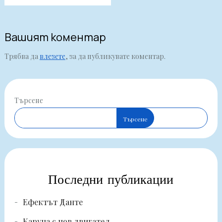
Вашият коментар
Трябва да
влезете
, за да публикувате коментар.
Търсене
Търсене
Последни публикации
Ефектът Данте
Каруца с нов двигател