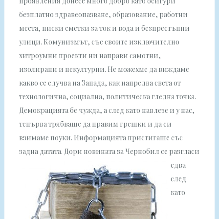
проявления донесе много добро като осигури
безплатно здравеопазване, образование, работни
места, ниски сметки за ток и вода и безпрестъпни
улици. Комунизмът, със своите изключително
хитроумни проекти ни направи самотни,
изолирани и некултурни. Не можехме да виждаме
какво се случва на Запада, как напредва света от
технологична, социална, политическа гледна точка.
Демокрацията бе чужда, а след като навлезе и у нас,
тепърва трябваше да правим грешки и да си
взимаме поуки. Информацията пристигаше със
задна датата.
Дори новината за Чернобил се разгласи
едва
след
като