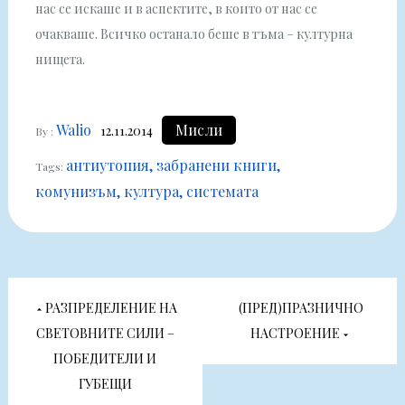
нас се искаше и в аспектите, в които от нас се
очакваше. Всичко останало беше в тъма – културна
нищета.
Walio
Мисли
12.11.2014
By :
антиутопия
забранени книги
Tags:
комунизъм
култура
системата
Навигация
РАЗПРЕДЕЛЕНИЕ НА
(ПРЕД)ПРАЗНИЧНО
СВЕТОВНИТЕ СИЛИ –
НАСТРОЕНИЕ
ПОБЕДИТЕЛИ И
ГУБЕЩИ