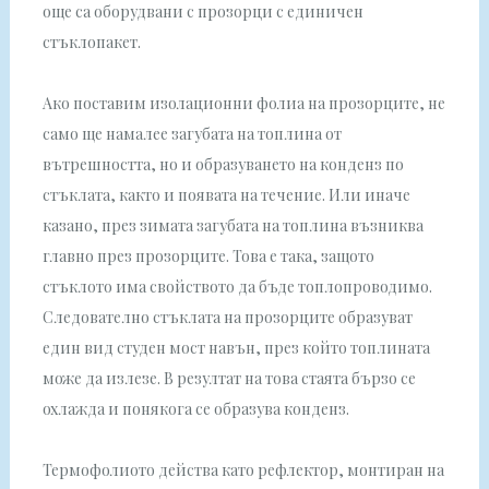
още са оборудвани с прозорци с единичен
стъклопакет.
Ако поставим изолационни фолиа на прозорците, не
само ще намалее загубата на топлина от
вътрешността, но и образуването на конденз по
стъклата, както и появата на течение. Или иначе
казано, през зимата загубата на топлина възниква
главно през прозорците. Това е така, защото
стъклото има свойството да бъде топлопроводимо.
Следователно стъклата на прозорците образуват
един вид студен мост навън, през който топлината
може да излезе. В резултат на това стаята бързо се
охлажда и понякога се образува конденз.
Термофолиото действа като рефлектор, монтиран на