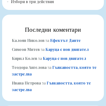
Избори в три действия
Последни коментари
Калоян Николов
за
Ефектът Данте
Симеон Митев
за
Каруца с нов двигател
Кирил Колев
за
Каруца с нов двигател
Теодора Ангелова
за
Гъвкавостта, която те
застрелва
Ивана Петрова
за
Гъвкавостта, която те
застрелва