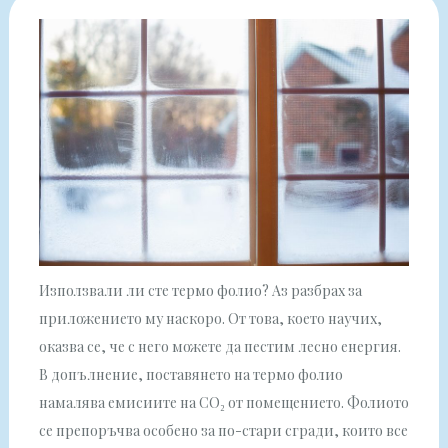
Използвали ли сте термо фолио? Аз разбрах за
приложението му наскоро. От това, което научих,
оказва се, че с него можете да пестим лесно енергия.
В допълнение, поставянето на термо фолио
намалява емисиите на CO₂ от помещението. Фолиото
се препоръчва особено за по-стари сгради, които все