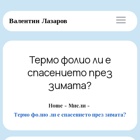
Skip
Валентин Лазаров
to
content
Термо фолио ли е
спасението през
зимата?
Home
Мисли
Термо фолио ли е спасението през зимата?