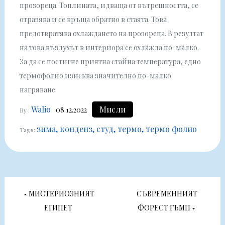
прозореца. Топлината, идваща от вътрешността, се
отразява и се връща обратно в стаята. Това
предотвратява охлаждането на прозореца. В резултат
на това въздухът в интериора се охлажда по-малко.
За да се постигне приятна стайна температура, едно
термофолио изисква значително по-малко
нагряване.
Walio
Мисли
08.12.2022
By :
зима
конденз
студ
термо
термо фолио
Tags:
Навигация
МИСТЕРИОЗНИЯТ
СЪВРЕМЕННИЯТ
ЕГИПЕТ
ФОРЕСТ ГЪМП