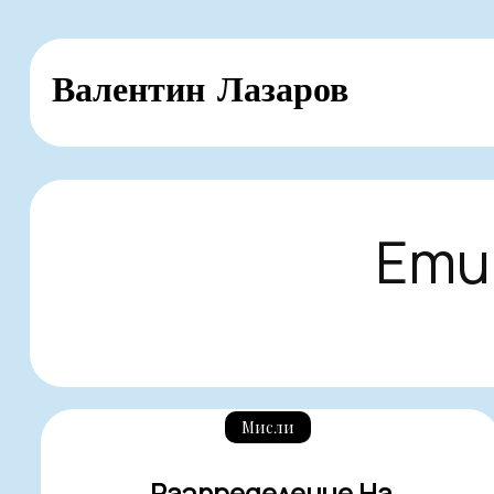
Skip
Валентин Лазаров
to
content
Ети
Мисли
Разпределение На