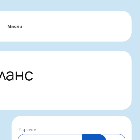
Мисли
ланс
Търсене