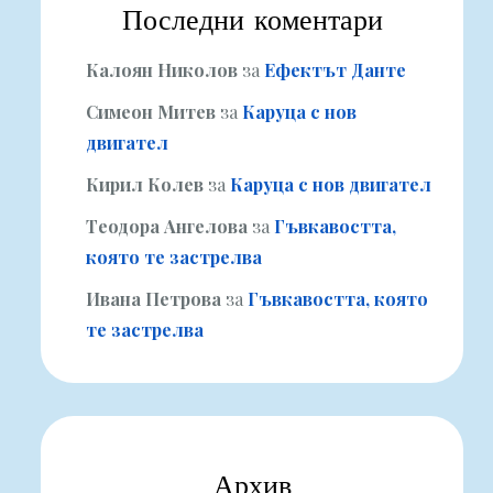
Последни коментари
Калоян Николов
за
Ефектът Данте
Симеон Митев
за
Каруца с нов
двигател
Кирил Колев
за
Каруца с нов двигател
Теодора Ангелова
за
Гъвкавостта,
която те застрелва
Ивана Петрова
за
Гъвкавостта, която
те застрелва
Архив