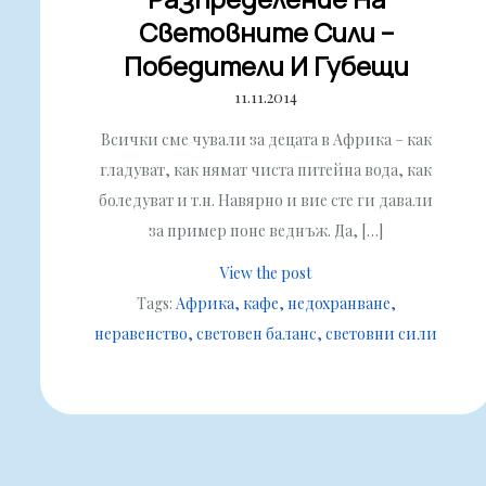
Световните Сили –
Победители И Губещи
11.11.2014
Всички сме чували за децата в Африка – как
гладуват, как нямат чиста питейна вода, как
боледуват и т.н. Навярно и вие сте ги давали
за пример поне веднъж. Да, […]
View the post
Tags:
Африка
кафе
недохранване
неравенство
световен баланс
световни сили