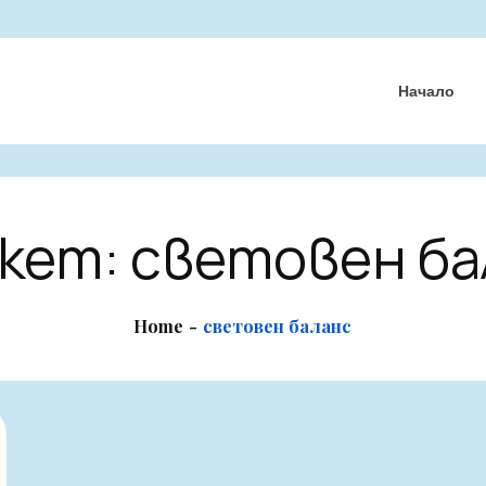
Начало
кет:
световен ба
Home
световен баланс