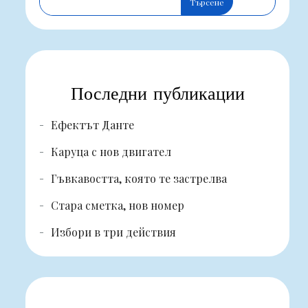
Търсене
Последни публикации
Ефектът Данте
Каруца с нов двигател
Гъвкавостта, която те застрелва
Стара сметка, нов номер
Избори в три действия