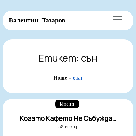
Skip
Валентин Лазаров
to
content
Етикет:
сън
Home
сън
Мисли
Когато Кафето Не Събужда…
08.11.2014