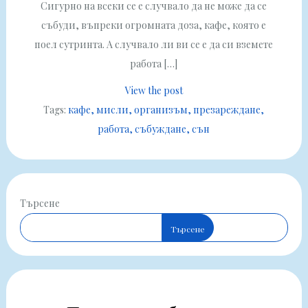
Сигурно на всеки се е случвало да не може да се
събуди, въпреки огромната доза, кафе, която е
поел сутринта. А случвало ли ви се е да си вземете
работа […]
View the post
Tags:
кафе
мисли
организъм
презареждане
работа
събуждане
сън
Търсене
Търсене