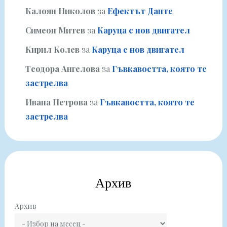
Калоян Николов
за
Ефектът Данте
Симеон Митев
за
Каруца с нов двигател
Кирил Колев
за
Каруца с нов двигател
Теодора Ангелова
за
Гъвкавостта, която те
застрелва
Ивана Петрова
за
Гъвкавостта, която те
застрелва
Архив
Архив