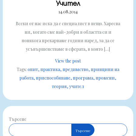
Учител
14.08.2014
Всеки от нас иска да е специалист в нещо. Харесва
ни, когато сме най-добри в областта си и
понякога прекарваме години наред, за да се
усъвършенстваме в сферата, в която […]
View the post
Tags:
опит
практика
предимство
принципи на
работа
приспособяване
програма
промени
теория
учител
Търсене
Търсене