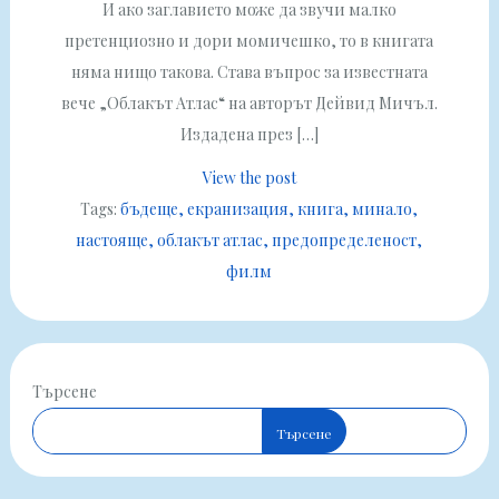
И ако заглавието може да звучи малко
претенциозно и дори момичешко, то в книгата
няма нищо такова. Става въпрос за известната
вече „Облакът Атлас“ на авторът Дейвид Мичъл.
Издадена през […]
View the post
Tags:
бъдеще
екранизация
книга
минало
настояще
облакът атлас
предопределеност
филм
Търсене
Търсене