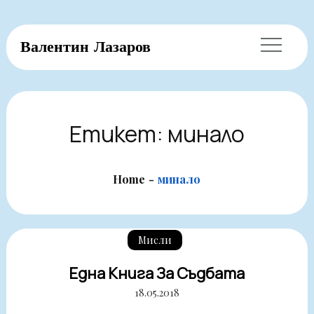
Skip
Валентин Лазаров
to
content
Етикет:
минало
Home
минало
Мисли
Една Книга За Съдбата
18.05.2018