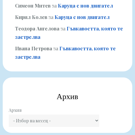
Симеон Митев
за
Каруца с нов двигател
Кирил Колев
за
Каруца с нов двигател
Теодора Ангелова
за
Гъвкавостта, която те
застрелва
Ивана Петрова
за
Гъвкавостта, която те
застрелва
Архив
Архив