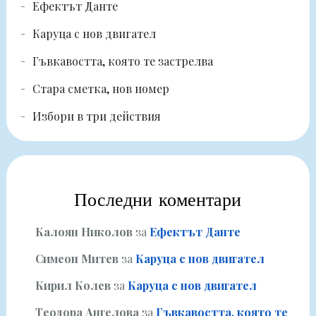
Ефектът Данте
Каруца с нов двигател
Гъвкавостта, която те застрелва
Стара сметка, нов номер
Избори в три действия
Последни коментари
Калоян Николов
за
Ефектът Данте
Симеон Митев
за
Каруца с нов двигател
Кирил Колев
за
Каруца с нов двигател
Теодора Ангелова
за
Гъвкавостта, която те