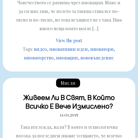
Човечеството се развива чрез иновации. Може и
да си мислим, че полето за такива става все по-
тясно и по-тясно, но това всъщност не е така. Има
много неща които могат […]
View the post
Tags:
видео
иновативни идеи
иноватори
иноваторство
иновации
нововъведение
Мисли
Живеем Ли В Свят, В Който
Всичко Е Вече Измислено?
11.01.2015
Така изглежда, нали? В която и технологична
посока да погледнем имаме усещането, че всичко