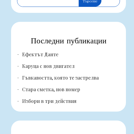
Търсене
Последни публикации
Ефектът Данте
Каруца с нов двигател
Гъвкавостта, която те застрелва
Стара сметка, нов номер
Избори в три действия