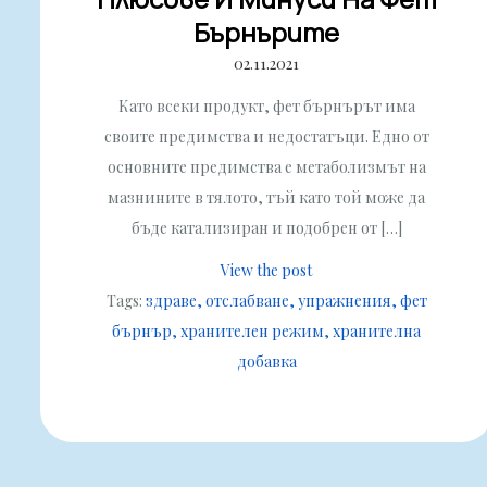
Бърнърите
02.11.2021
Като всеки продукт, фет бърнърът има
своите предимства и недостатъци. Едно от
основните предимства е метаболизмът на
мазнините в тялото, тъй като той може да
бъде катализиран и подобрен от […]
View the post
Tags:
здраве
отслабване
упражнения
фет
бърнър
хранителен режим
хранителна
добавка