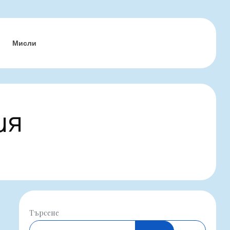
Мисли
ия
Търсене