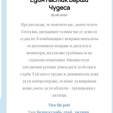
Чудеса
25.06.2020
Предполагам, че повечето вас, които четете
блога ми, прекарвате голяма час от деня си
седнали. В комбинация с неправилната поза
от постоянното взиране в дисплеи и
монитори, подлагаме гръбнака си на
сериозно изпитание. Именно тези
ежедневни рутини довеждат и до болки в
гърба. Тъй като е трудно в динамика на деня
да ги контролираме, то може да направим
нещо, което да ги облекчи – тренировки с
ластици.
View the post
Tags:
болки в гърба
гръб
ластици