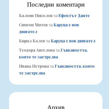
Последни коментари
Калоян Николов
за
Ефектът Данте
Симеон Митев
за
Каруца с нов
двигател
Кирил Колев
за
Каруца с нов двигател
Теодора Ангелова
за
Гъвкавостта,
която те застрелва
Ивана Петрова
за
Гъвкавостта, която
те застрелва
Архив