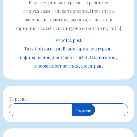
Всяка сутрин като тръгна за работа се
въоръжавам с адско търпение. Идва ми да
започна да практикувам йога, за да съм в
хармония със себе си. Сигурно си мислите, че […]
View the post
Tags:
бой на пътя
В категория
култура на
шфиране
предпоставки за пТП
С категория
толерантност на пътя
шофиране
Търсене
Търсене