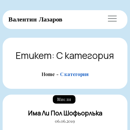
Skip
Валентин Лазаров
to
content
Етикет:
С категория
Home
С категория
Мисли
Има Ли Пол Шофьорлъка
06.06.2019