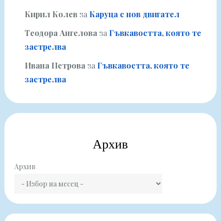
Кирил Колев
за
Каруца с нов двигател
Теодора Ангелова
за
Гъвкавостта, която те
застрелва
Ивана Петрова
за
Гъвкавостта, която те
застрелва
Архив
Архив