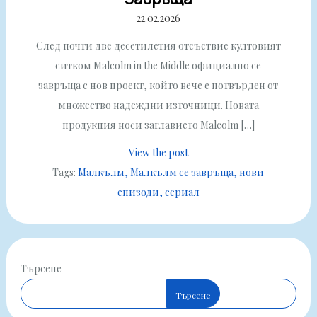
22.02.2026
След почти две десетилетия отсъствие култовият
ситком Malcolm in the Middle официално се
завръща с нов проект, който вече е потвърден от
множество надеждни източници. Новата
продукция носи заглавието Malcolm […]
View the post
Tags:
Малкълм
Малкълм се завръща
нови
епизоди
сериал
Търсене
Търсене