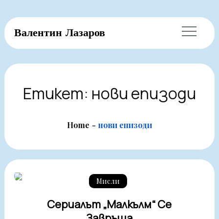
Skip
Валентин Лазаров
to
content
Етикет:
нови епизоди
Home
нови епизоди
Мисли
Сериалът „Малкълм“ Се
Завръща