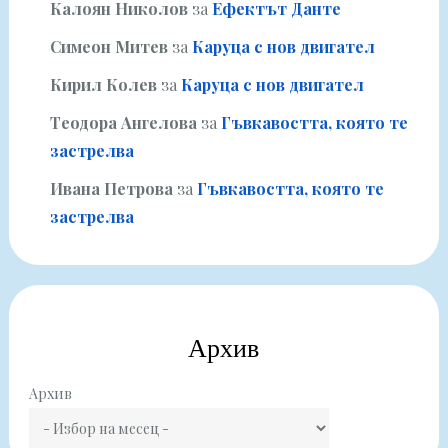
Калоян Николов
за
Ефектът Данте
Симеон Митев
за
Каруца с нов двигател
Кирил Колев
за
Каруца с нов двигател
Теодора Ангелова
за
Гъвкавостта, която те
застрелва
Ивана Петрова
за
Гъвкавостта, която те
застрелва
Архив
Архив