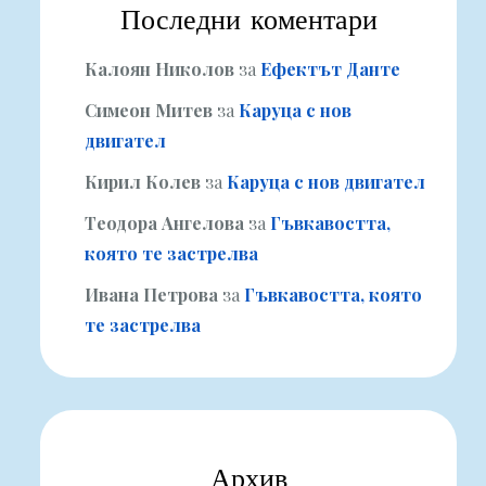
Последни коментари
Калоян Николов
за
Ефектът Данте
Симеон Митев
за
Каруца с нов
двигател
Кирил Колев
за
Каруца с нов двигател
Теодора Ангелова
за
Гъвкавостта,
която те застрелва
Ивана Петрова
за
Гъвкавостта, която
те застрелва
Архив