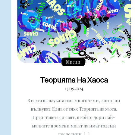
Мисли
Теорията На Хаоса
13.05.2024
В света на науката има много теми, които ни
вълнуват. Една от тях е Теорията на хаоса.
Представете си свят, в който дори най-
малките промени могат да имат големи
последици. […]