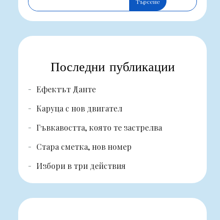
Търсене
Последни публикации
Ефектът Данте
Каруца с нов двигател
Гъвкавостта, която те застрелва
Стара сметка, нов номер
Избори в три действия