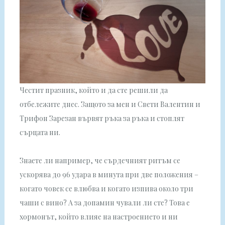
Честит празник, който и да сте решили да
отбележите днес. Защото за мен и Свети Валентин и
Трифон Зарезан вървят ръка за ръка и стоплят
сърцата ни.
Знаете ли например, че сърдечният ритъм се
ускорява до 96 удара в минута при две положения –
когато човек се влюбва и когато изпива около три
чаши с вино? А за допамин чували ли сте? Това е
хормонът, който влияе на настроението и ни