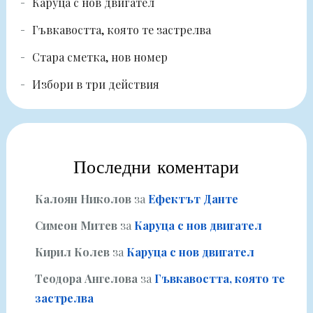
Каруца с нов двигател
Гъвкавостта, която те застрелва
Стара сметка, нов номер
Избори в три действия
Последни коментари
Калоян Николов
за
Ефектът Данте
Симеон Митев
за
Каруца с нов двигател
Кирил Колев
за
Каруца с нов двигател
Теодора Ангелова
за
Гъвкавостта, която те
застрелва