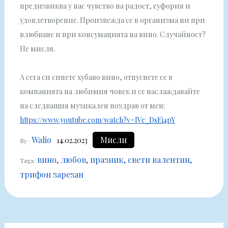
предизвиква у нас чувство на радост, еуфория и
удовлетворение. Произвежда се в организма ни при
влюбване и при консумацията на вино. Случайност?
Не мисля.
А сега си сипете хубаво вино, отпуснете се в
компанията на любимия човек и се наслаждавайте
на следващия музикален поздрав от мен:
https://www.youtube.com/watch?v=IVe_DsEi4pY
Walio
Мисли
14.02.2023
By :
вино
любов
празник
свети валентин
Tags:
трифон зарезан