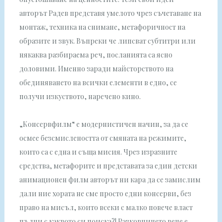
авторът Радев представя умелото чрез съчетаване на
монтаж, техника на снимане, метафоричност на
образите и звук. Въпреки че липсват субтитри или
някаква разбираема реч, посланията са ясно
доловими. Именно заради майсторството на
обединяването на всички елементи в едно, се
получи изкуството, наречено кино.
„Консервфилм“ е модернистичен начин, за да се
осмее безсмислеността от смяната на режимите,
които са с една и съща мисия. Чрез изразните
средства, метафорите и представата за един детски
анимационен филм авторът ни кара да се замислим
дали ние хората не сме просто едни консерви, без
право на мисъл, които всеки с малко повече власт
пълни с каквото си поиска?! Разковничето вече е