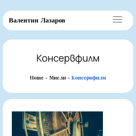
Skip
Валентин Лазаров
to
content
Консервфилм
Home
Мисли
Консервфилм