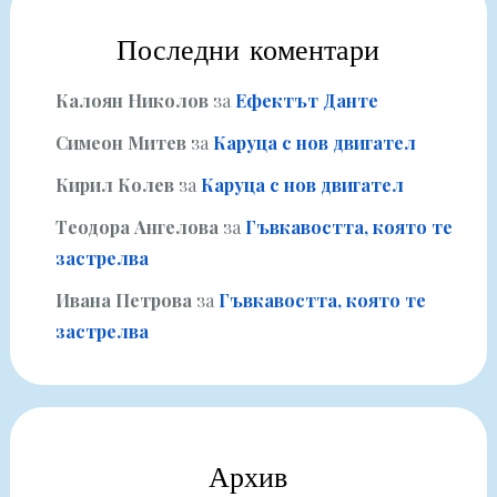
Последни коментари
Калоян Николов
за
Ефектът Данте
Симеон Митев
за
Каруца с нов двигател
Кирил Колев
за
Каруца с нов двигател
Теодора Ангелова
за
Гъвкавостта, която те
застрелва
Ивана Петрова
за
Гъвкавостта, която те
застрелва
Архив