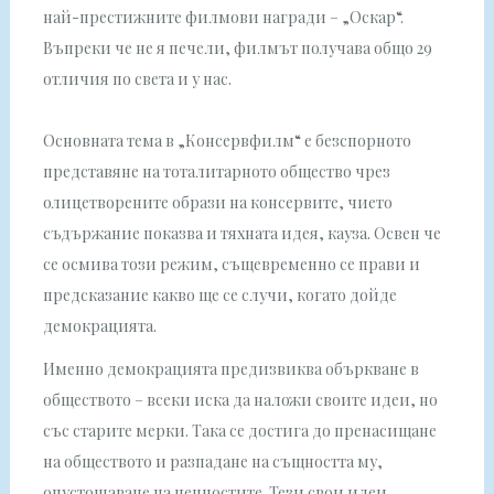
най-престижните филмови награди – „Оскар“.
Въпреки че не я печели, филмът получава общо 29
отличия по света и у нас.
Основната тема в „Консервфилм“ е безспорното
представяне на тоталитарното общество чрез
олицетворените образи на консервите, чието
съдържание показва и тяхната идея, кауза. Освен че
се осмива този режим, същевременно се прави и
предсказание какво ще се случи, когато дойде
демокрацията.
Именно демокрацията предизвиква объркване в
обществото – всеки иска да наложи своите идеи, но
със старите мерки. Така се достига до пренасищане
на обществото и разпадане на същността му,
опустошаване на ценностите. Тези свои идеи