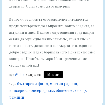
хвърлено. Остава само да го намерим.
Въпреки че филмът отразява действителността
преди четвърт век, то въпросите, които повдига, са
актуални и днес. И както в опустошения град накрая
остава да гори едно малко пламъче, нека и ние не
гасим нашите, да запазим надеждата си за едно по-
добро бъдеще и да се борим за него. Нека не сме само
консерви! Нека бъдем хора! Нека променим ние
света, а не той нас!
Walio
Мисли
19.03.2020
By :
български филм
златин раденв
Tags:
консерви
консервфилм
общество
оскар
режими