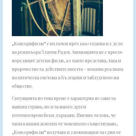
„Консервфилм“ е излъчен през 1990 година и е дело
на режисьора Златин Радев. Анимацията не е просто
поредният детски филм, а е както представа, така и
пророчество за действителността – показва реалната
политическа система в България и заблуденото ни
общество.
Ситуацията по това време е характерна не само за
нашата страна, но и за много други
източноевропейски държави. Именно за това, че
засяга важни аспекти от човешкото съществуване,
„Консервфилм“ получава и 2 номинации за едни от