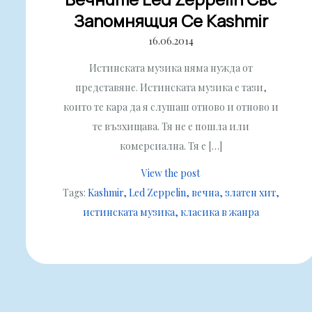
Запомнящия Се Kashmir
16.06.2014
Истинската музика няма нужда от
представяне. Истинската музика е тази,
които те кара да я слушаш отново и отново и
те възхищава. Тя не е пошла или
комерсиална. Тя е […]
View the post
Tags:
Kashmir
Led Zeppelin
вечна
златен хит
истинската музика
класика в жанра