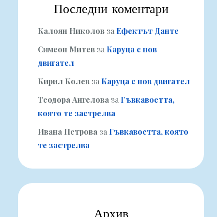
Последни коментари
Калоян Николов
за
Ефектът Данте
Симеон Митев
за
Каруца с нов
двигател
Кирил Колев
за
Каруца с нов двигател
Теодора Ангелова
за
Гъвкавостта,
която те застрелва
Ивана Петрова
за
Гъвкавостта, която
те застрелва
Архив