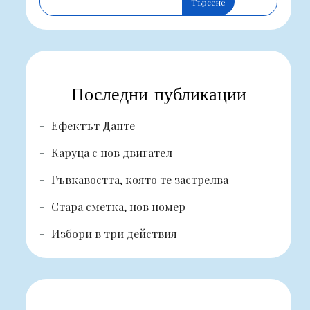
Търсене
Последни публикации
Ефектът Данте
Каруца с нов двигател
Гъвкавостта, която те застрелва
Стара сметка, нов номер
Избори в три действия