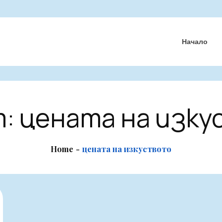
Начало
т:
цената на изк
Home
цената на изкуството