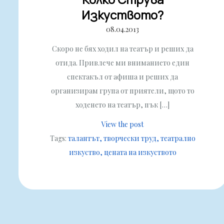
Изкуството?
08.04.2013
Скоро не бях ходил на театър и реших да
отида. Привлече ми вниманието един
спектакъл от афиша и реших да
организирам група от приятели, щото то
ходенето на театър, пък […]
View the post
Tags:
талантът
творчески труд
театрално
изкуство
цената на изкуството