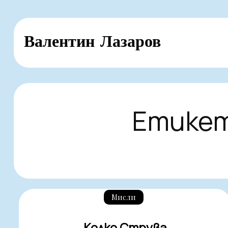
Skip
Валентин Лазаров
to
content
Етике
Мисли
Колко Струва