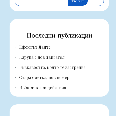
Търсене
Последни публикации
Ефектът Данте
Каруца с нов двигател
Гъвкавостта, която те застрелва
Стара сметка, нов номер
Избори в три действия