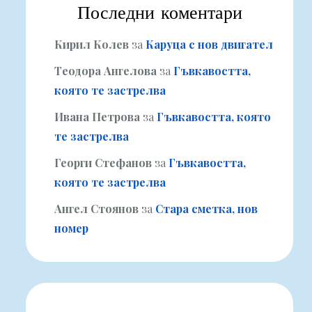
Последни коментари
Кирил Колев
за
Каруца с нов двигател
Теодора Ангелова
за
Гъвкавостта,
която те застрелва
Ивана Петрова
за
Гъвкавостта, която
те застрелва
Георги Стефанов
за
Гъвкавостта,
която те застрелва
Ангел Стоянов
за
Стара сметка, нов
номер