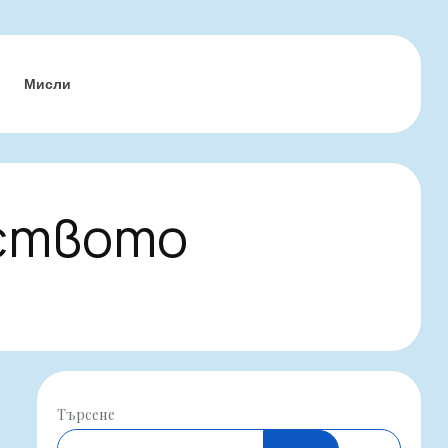
Мисли
уството
Търсене