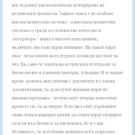
последователна политика на игнориране на
истинските ценности. Защото човек с не особено
висока ценностна система – а високата ценностна
система се гради от стойностно изкуство и
литература – няма и високи изисквания,
включително към управляващите. Ще кажат пари
има – нека хората на културата да кандидатстват за
тях. Да, само че хората на истинската култура не са
бизнесмени и администратори, а творци. И те нямат
време да попълват купища с документи и сложна
документация, за да получат някакви пари по
някаква програма – истинските творци използват
времето си, за да творят. И по цял свят държавите
знаят това и намират начин да стимулират творците
си или пък бизнеса да им помага. Не и у нас.
Истината е, че изгубихме войната за българската