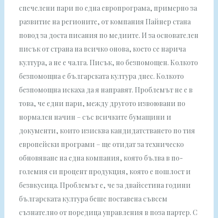
спечелени пари по една европрограма, примерно за
развитие на регионите, от компания Пайнер стана
повод за доста писания по медиите. И за основателен
писък от страна на всичко онова, което се нарича
култура, а не е чалга. Писък, но безпомощен. Колкото
безпомощна е българската култура днес. Колкото
безпомощна искаха да я направят. Проблемът не е в
това, че едни пари, между другото извоювани по
нормален начин – със всичките бумащини и
документи, които изисква кандидатстването по тия
европейски програми – ще отидат за техническо
обновяване на една компания, която бълва в по-
големия си процент продукция, която е пошлост и
безвкусица. Проблемът е, че за двайсетина години
българската култура беше поставена съвсем
съзнателно от поредица управления в поза партер. С