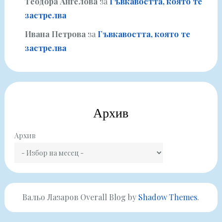
Теодора Ангелова
за
Гъвкавостта, която те
застрелва
Ивана Петрова
за
Гъвкавостта, която те
застрелва
Архив
Архив
Вальо Лазаров Overall Blog by
Shadow Themes
.