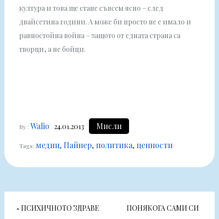
култура и това ще стане съвсем ясно – след
двайсетина години. А може би просто не е имало и
равностойна война – защото от едната страна са
творци, а не бойци.
Walio
Мисли
24.01.2013
By :
медии
Пайнер
политика
ценности
Tags:
Навигация
ПСИХИЧНОТО ЗДРАВЕ
ПОНЯКОГА САМИ СИ