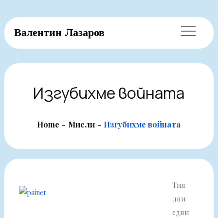
Skip
Валентин Лазаров
to
content
Изгубихме войната
Home
Мисли
Изгубихме войната
Тия
дни
едни