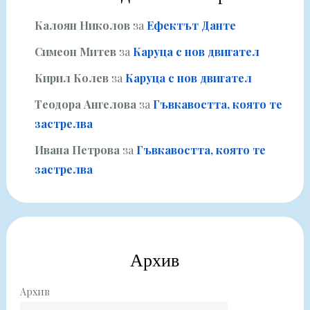
Калоян Николов
за
Ефектът Данте
Симеон Митев
за
Каруца с нов двигател
Кирил Колев
за
Каруца с нов двигател
Теодора Ангелова
за
Гъвкавостта, която те
застрелва
Ивана Петрова
за
Гъвкавостта, която те
застрелва
Архив
Архив