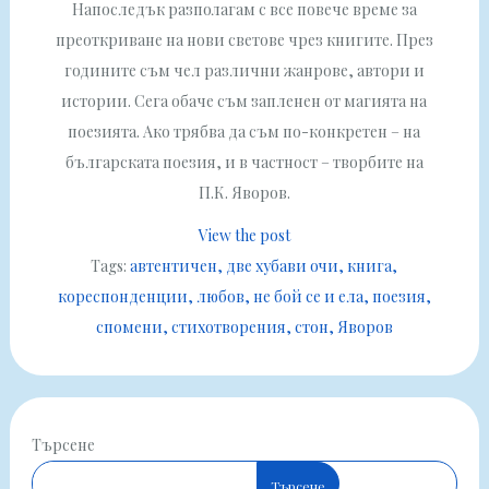
Напоследък разполагам с все повече време за
преоткриване на нови светове чрез книгите. През
годините съм чел различни жанрове, автори и
истории. Сега обаче съм запленен от магията на
поезията. Ако трябва да съм по-конкретен – на
българската поезия, и в частност – творбите на
П.К. Яворов.
View the post
Tags:
автентичен
две хубави очи
книга
кореспонденции
любов
не бой се и ела
поезия
спомени
стихотворения
стон
Яворов
Търсене
Търсене