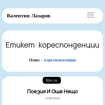
Skip
Валентин Лазаров
to
content
Етикет:
кореспонденции
Home
кореспонденции
Мисли
Поезия И Още Нещо
17.05.2020